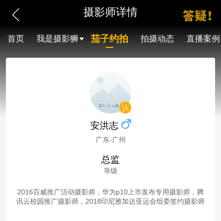
摄影师详情
茄子约拍
首页
我是摄影狮
拍摄动态
直播案例
安洪志
广东-广州
总监
等级
2016百威推广活动摄影师，华为p10上市发布专用摄影师，腾
讯云校园推广摄影师，2018印尼雅加达亚运会组委签约摄影师