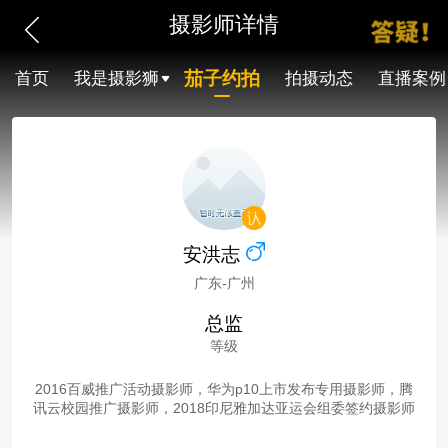
摄影师详情
茄子约拍
首页
我是摄影狮
拍摄动态
直播案例
安洪志
广东-广州
总监
等级
2016百威推广活动摄影师，华为p10上市发布专用摄影师，腾
讯云校园推广摄影师，2018印尼雅加达亚运会组委签约摄影师