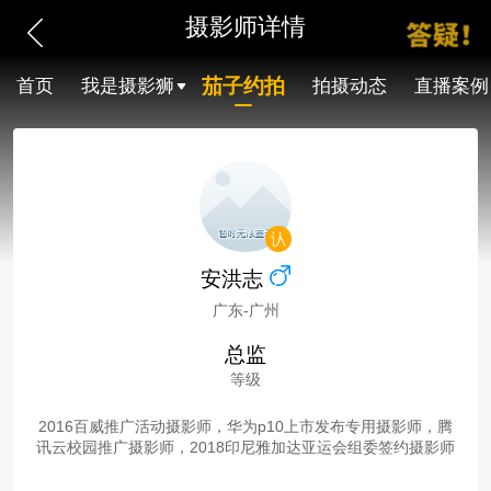
摄影师详情
茄子约拍
首页
我是摄影狮
拍摄动态
直播案例
安洪志
广东-广州
总监
等级
2016百威推广活动摄影师，华为p10上市发布专用摄影师，腾
讯云校园推广摄影师，2018印尼雅加达亚运会组委签约摄影师