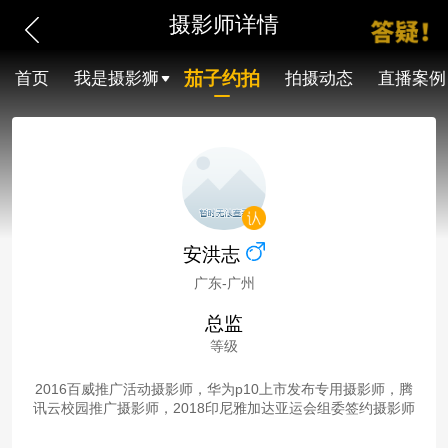
摄影师详情
茄子约拍
首页
我是摄影狮
拍摄动态
直播案例
安洪志
广东-广州
总监
等级
2016百威推广活动摄影师，华为p10上市发布专用摄影师，腾
讯云校园推广摄影师，2018印尼雅加达亚运会组委签约摄影师