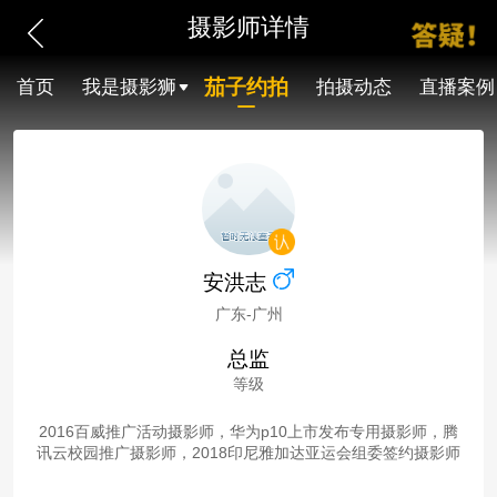
摄影师详情
茄子约拍
首页
我是摄影狮
拍摄动态
直播案例
安洪志
广东-广州
总监
等级
2016百威推广活动摄影师，华为p10上市发布专用摄影师，腾
讯云校园推广摄影师，2018印尼雅加达亚运会组委签约摄影师