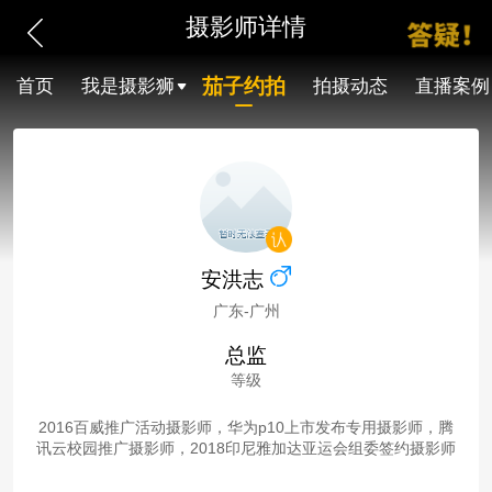
摄影师详情
茄子约拍
首页
我是摄影狮
拍摄动态
直播案例
安洪志
广东-广州
总监
等级
2016百威推广活动摄影师，华为p10上市发布专用摄影师，腾
讯云校园推广摄影师，2018印尼雅加达亚运会组委签约摄影师