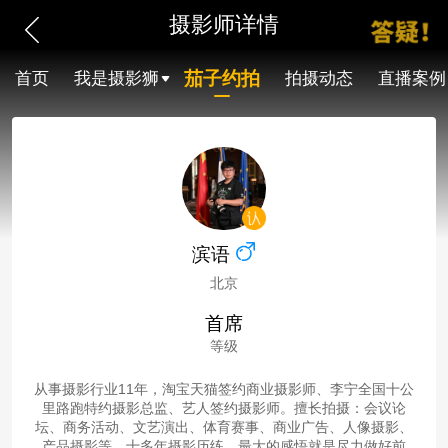
摄影师详情
茄子约拍
首页
我是摄影狮
拍摄动态
直播案例
滨语
北京
首席
等级
从事摄影行业11年，淘宝天猫签约商业摄影师、李宁全国十公
里路跑特约摄影总监、艺人签约摄影师。擅长拍摄：会议论
坛、商务活动、文艺演出、体育赛事、商业广告、人像摄影、
产品摄影等。十多年摄影历练，最大的感悟就是尽力做好前