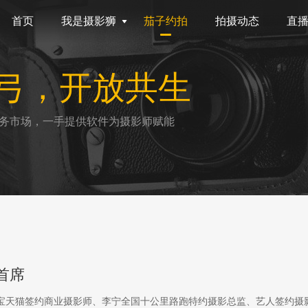
首页
我是摄影狮
茄子约拍
拍摄动态
直
弓，开放共生
务市场，一手提供软件为摄影师赋能
首席
淘宝天猫签约商业摄影师、李宁全国十公里路跑特约摄影总监、艺人签约摄