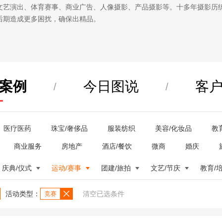
文艺演出、体育赛事、商业广告、人像摄影、产品摄影等。十多年摄影历
后期造成更多困扰，确保出精品。
案例
今日图说
客
/
/
医疗医药
珠宝/奢侈品
服装纺织
美容/化妆品
教
商业服务
房地产
酒店/餐饮
微商
婚庆
庆典/仪式
运动/赛事
团建/旅拍
文艺/节庆
教育/
活动类型：
清空已选条件
竞赛