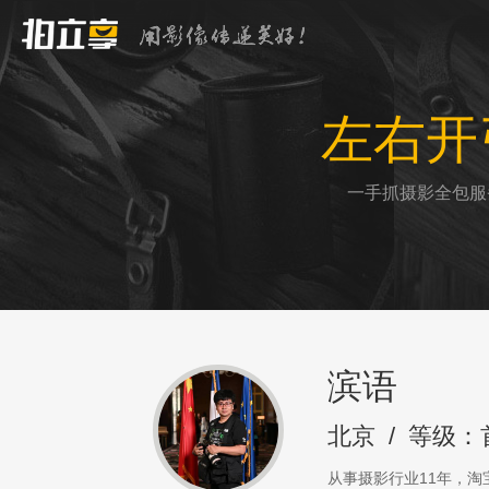
左右开
一手抓摄影全包服
滨语
北京
/
等级：
从事摄影行业11年，