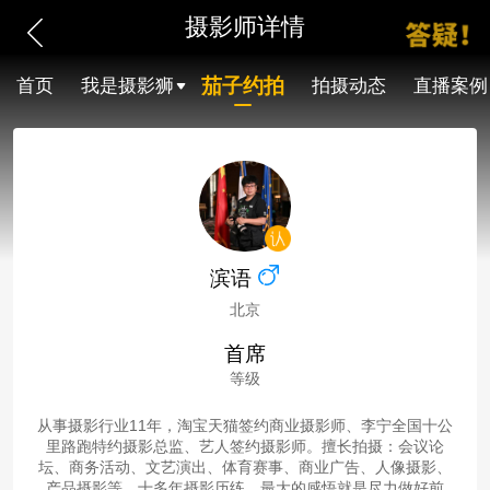
摄影师详情
茄子约拍
首页
我是摄影狮
拍摄动态
直播案例
滨语
北京
首席
等级
从事摄影行业11年，淘宝天猫签约商业摄影师、李宁全国十公
里路跑特约摄影总监、艺人签约摄影师。擅长拍摄：会议论
坛、商务活动、文艺演出、体育赛事、商业广告、人像摄影、
产品摄影等。十多年摄影历练，最大的感悟就是尽力做好前