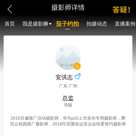
摄影师详情
茄子约拍
首页
我是摄影狮
拍摄动态
直播案例
安洪志
广东-广州
总监
等级
2016百威推广活动摄影师，华为p10上市发布专用摄影师，腾
讯云校园推广摄影师，2018印尼雅加达亚运会组委签约摄影师