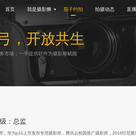
首页
我是摄影狮
茄子约拍
拍摄动态
直
弓，开放共生
务市场，一手提供软件为摄影师赋能
级：总监
影师，华为p10上市发布专用摄影师，腾讯云校园推广摄影师，2018印尼