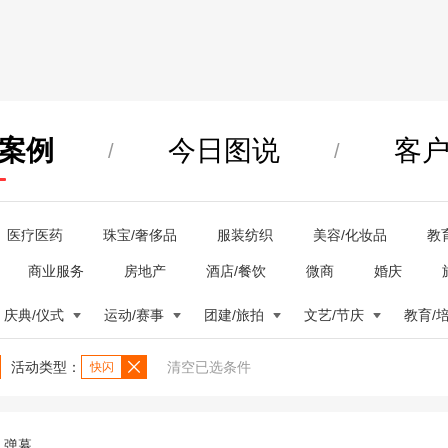
案例
今日图说
客
/
/
医疗医药
珠宝/奢侈品
服装纺织
美容/化妆品
教
商业服务
房地产
酒店/餐饮
微商
婚庆
庆典/仪式
运动/赛事
团建/旅拍
文艺/节庆
教育/
活动类型：
清空已选条件
快闪
弹幕