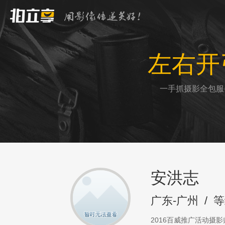
左右开
一手抓摄影全包服
安洪志
广东-广州
/
等
2016百威推广活动摄