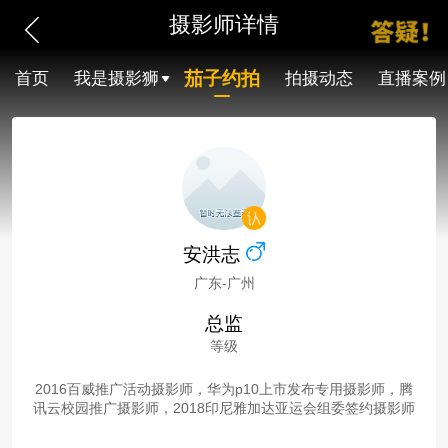
摄影师详情
茄子约拍
首页
我是摄影狮
拍摄动态
直播案例
安洪志
广东-广州
总监
等级
2016百威推广活动摄影师，华为p10上市发布专用摄影师，腾
讯云校园推广摄影师，2018印尼雅加达亚运会组委签约摄影师