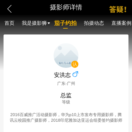
摄影师详情
茄子约拍
首页
我是摄影狮
拍摄动态
直播案例
安洪志
广东-广州
总监
等级
2016百威推广活动摄影师，华为p10上市发布专用摄影师，腾
讯云校园推广摄影师，2018印尼雅加达亚运会组委签约摄影师