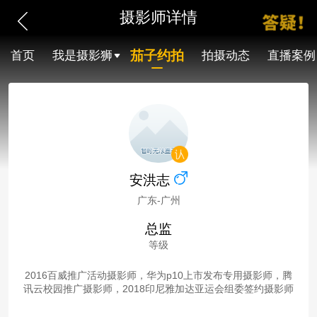
摄影师详情
茄子约拍
首页
我是摄影狮
拍摄动态
直播案例
安洪志
广东-广州
总监
等级
2016百威推广活动摄影师，华为p10上市发布专用摄影师，腾
讯云校园推广摄影师，2018印尼雅加达亚运会组委签约摄影师