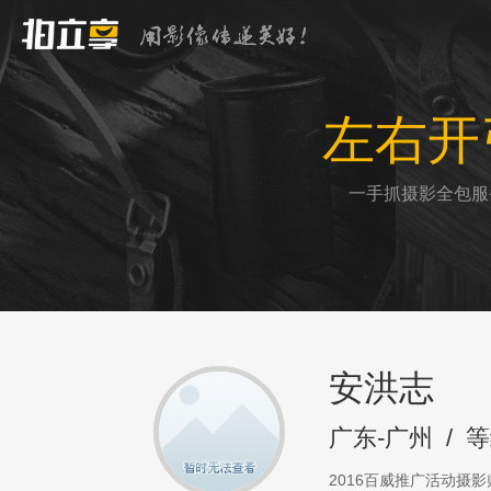
左右开
一手抓摄影全包服
安洪志
广东-广州
/
等
2016百威推广活动摄