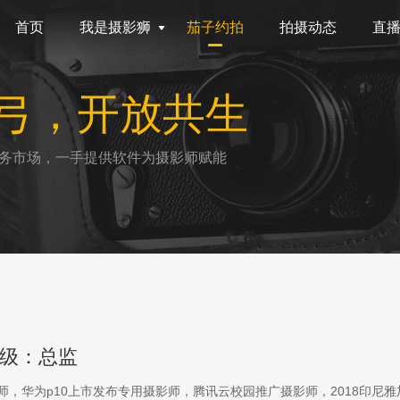
首页
我是摄影狮
茄子约拍
拍摄动态
直
弓，开放共生
务市场，一手提供软件为摄影师赋能
级：总监
影师，华为p10上市发布专用摄影师，腾讯云校园推广摄影师，2018印尼