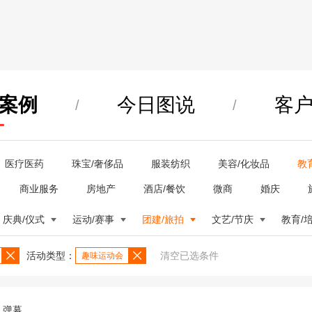
案例
今日图说
客
/
/
医疗医药
珠宝/奢侈品
服装纺织
美容/化妆品
教
商业服务
房地产
酒店/餐饮
微商
婚庆
庆典/仪式
运动/赛事
团建/旅拍
文艺/节庆
教育/
活动类型：
清空已选条件
趣味运动会
弹幕