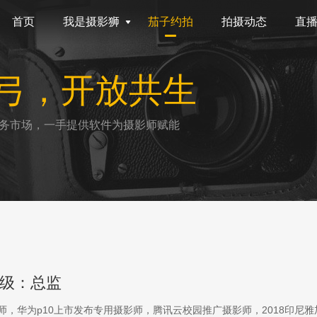
首页
我是摄影狮
茄子约拍
拍摄动态
直
弓，开放共生
务市场，一手提供软件为摄影师赋能
级：总监
影师，华为p10上市发布专用摄影师，腾讯云校园推广摄影师，2018印尼