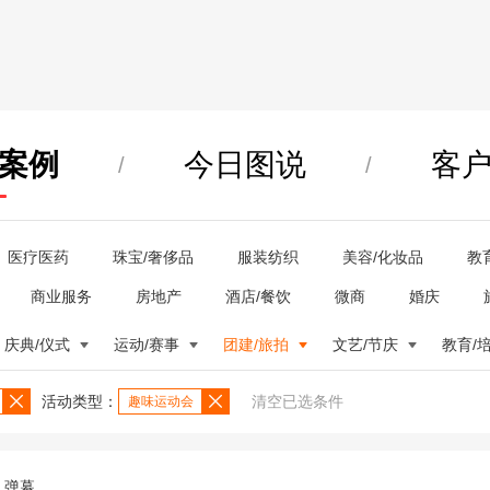
案例
今日图说
客
/
/
医疗医药
珠宝/奢侈品
服装纺织
美容/化妆品
教
商业服务
房地产
酒店/餐饮
微商
婚庆
庆典/仪式
运动/赛事
团建/旅拍
文艺/节庆
教育/
活动类型：
清空已选条件
趣味运动会
弹幕