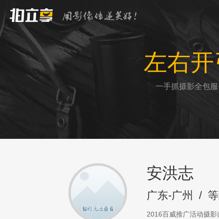
左右开
一手抓摄影全包服
安洪志
广东-广州
/
等
2016百威推广活动摄