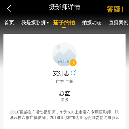
摄影师详情
茄子约拍
首页
我是摄影狮
拍摄动态
直播案例
安洪志
广东-广州
总监
等级
2016百威推广活动摄影师，华为p10上市发布专用摄影师，腾
讯云校园推广摄影师，2018印尼雅加达亚运会组委签约摄影师