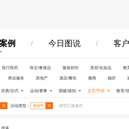
案例
今日图说
客
/
/
医疗医药
珠宝/奢侈品
服装纺织
美容/化妆品
教
商业服务
房地产
酒店/餐饮
微商
婚庆
庆典/仪式
运动/赛事
团建/旅拍
文艺/节庆
教育/
活动类型：
清空已选条件
旅游节
弹幕