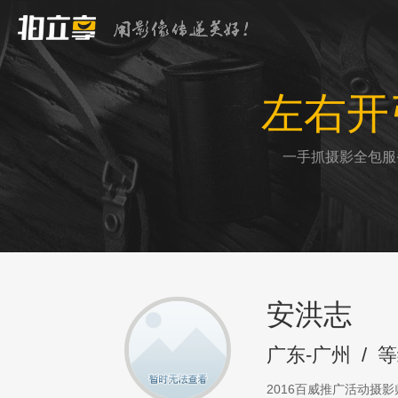
左右开
一手抓摄影全包服
安洪志
广东-广州
/
等
2016百威推广活动摄