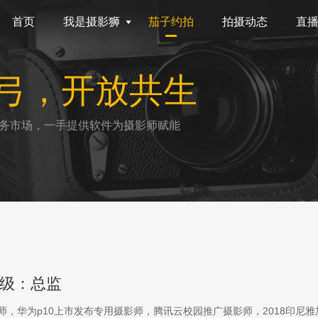
首页
我是摄影狮
茄子约拍
拍摄动态
直
弓，开放共生
务市场，一手提供软件为摄影师赋能
级：总监
影师，华为p10上市发布专用摄影师，腾讯云校园推广摄影师，2018印尼