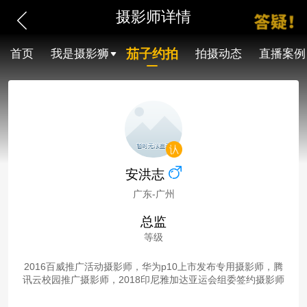
摄影师详情
茄子约拍
首页
我是摄影狮
拍摄动态
直播案例
安洪志
广东-广州
总监
等级
2016百威推广活动摄影师，华为p10上市发布专用摄影师，腾
讯云校园推广摄影师，2018印尼雅加达亚运会组委签约摄影师