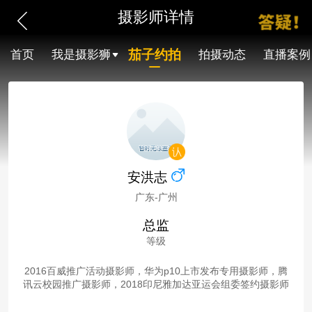
摄影师详情
茄子约拍
首页
我是摄影狮
拍摄动态
直播案例
安洪志
广东-广州
总监
等级
2016百威推广活动摄影师，华为p10上市发布专用摄影师，腾
讯云校园推广摄影师，2018印尼雅加达亚运会组委签约摄影师