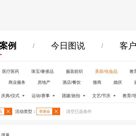
案例
今日图说
客
/
/
医疗医药
珠宝/奢侈品
服装纺织
美容/化妆品
教
商业服务
房地产
酒店/餐饮
微商
婚庆
庆典/仪式
运动/赛事
团建/旅拍
文艺/节庆
教育/
活动类型：
清空已选条件
品
答谢会
弹幕