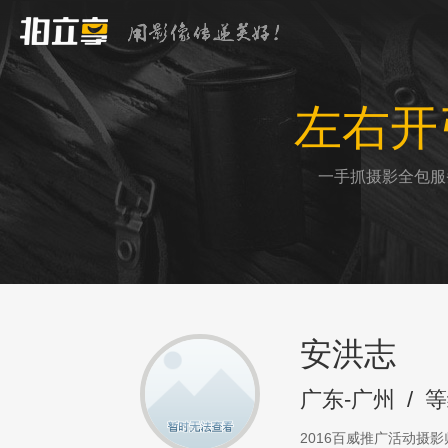
左右开
一手抓摄影全包服
安洪志
广东-广州
/
等
2016百威推广活动摄