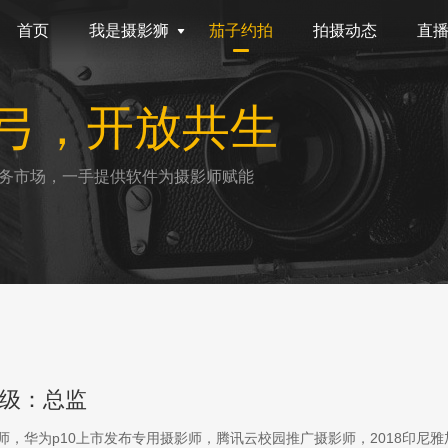
首页
我是摄影狮
茄子约拍
拍摄动态
直
弓，开放共生
务市场，一手提供软件为摄影师赋能
级：总监
影师，华为p10上市发布专用摄影师，腾讯云校园推广摄影师，2018印尼