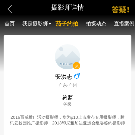
摄影师详情
茄子约拍
首页
我是摄影狮
拍摄动态
直播案例
安洪志
广东-广州
总监
等级
2016百威推广活动摄影师，华为p10上市发布专用摄影师，腾
讯云校园推广摄影师，2018印尼雅加达亚运会组委签约摄影师