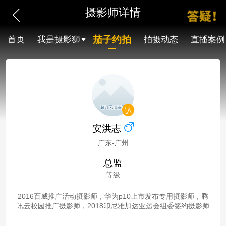
摄影师详情
茄子约拍
首页
我是摄影狮
拍摄动态
直播案例
安洪志
广东-广州
总监
等级
2016百威推广活动摄影师，华为p10上市发布专用摄影师，腾
讯云校园推广摄影师，2018印尼雅加达亚运会组委签约摄影师