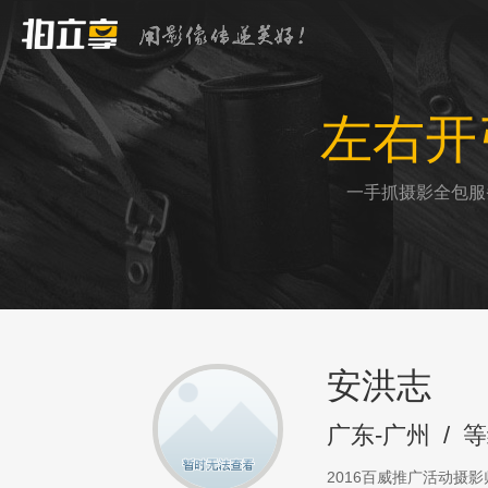
左右开
一手抓摄影全包服
安洪志
广东-广州
/
等
2016百威推广活动摄