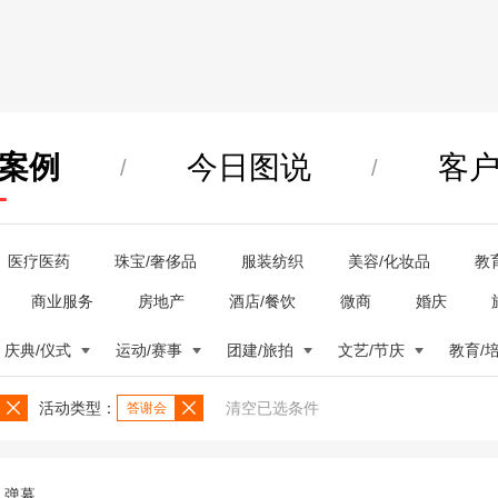
案例
今日图说
客
/
/
医疗医药
珠宝/奢侈品
服装纺织
美容/化妆品
教
商业服务
房地产
酒店/餐饮
微商
婚庆
庆典/仪式
运动/赛事
团建/旅拍
文艺/节庆
教育/
活动类型：
清空已选条件
答谢会
弹幕