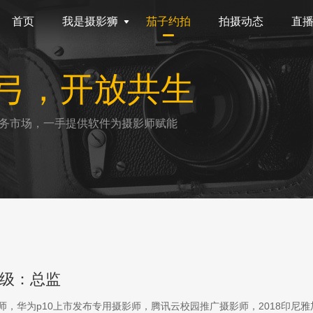
首页
我是摄影狮
茄子约拍
拍摄动态
直
弓，开放共生
务市场，一手提供软件为摄影师赋能
级：总监
影师，华为p10上市发布专用摄影师，腾讯云校园推广摄影师，2018印尼