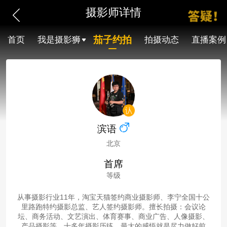
摄影师详情
茄子约拍
首页
我是摄影狮
拍摄动态
直播案例
滨语
北京
首席
等级
从事摄影行业11年，淘宝天猫签约商业摄影师、李宁全国十公
里路跑特约摄影总监、艺人签约摄影师。擅长拍摄：会议论
坛、商务活动、文艺演出、体育赛事、商业广告、人像摄影、
产品摄影等。十多年摄影历练，最大的感悟就是尽力做好前