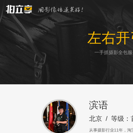
左右开
一手抓摄影全包服
滨语
北京
/
等级：
从事摄影行业11年，