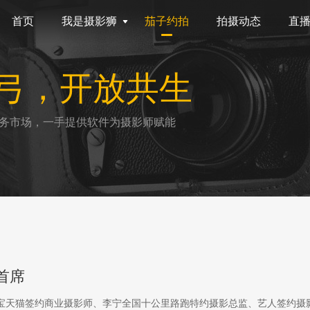
首页
我是摄影狮
茄子约拍
拍摄动态
直
弓，开放共生
务市场，一手提供软件为摄影师赋能
首席
淘宝天猫签约商业摄影师、李宁全国十公里路跑特约摄影总监、艺人签约摄