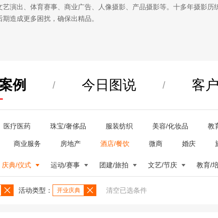
文艺演出、体育赛事、商业广告、人像摄影、产品摄影等。十多年摄影历
后期造成更多困扰，确保出精品。
案例
今日图说
客
/
/
医疗医药
珠宝/奢侈品
服装纺织
美容/化妆品
教
商业服务
房地产
酒店/餐饮
微商
婚庆
庆典/仪式
运动/赛事
团建/旅拍
文艺/节庆
教育/
活动类型：
清空已选条件
开业庆典