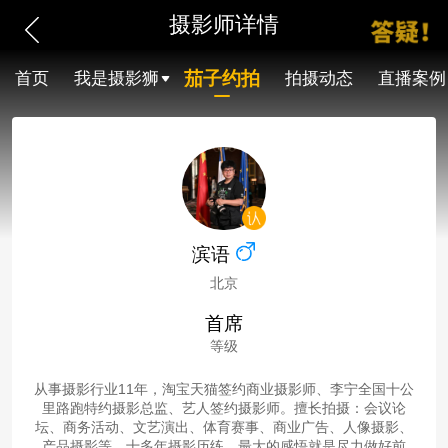
摄影师详情
茄子约拍
首页
我是摄影狮
拍摄动态
直播案例
滨语
北京
首席
等级
从事摄影行业11年，淘宝天猫签约商业摄影师、李宁全国十公
里路跑特约摄影总监、艺人签约摄影师。擅长拍摄：会议论
坛、商务活动、文艺演出、体育赛事、商业广告、人像摄影、
产品摄影等。十多年摄影历练，最大的感悟就是尽力做好前