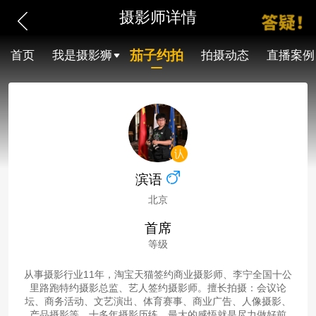
摄影师详情
茄子约拍
首页
我是摄影狮
拍摄动态
直播案例
滨语
北京
首席
等级
从事摄影行业11年，淘宝天猫签约商业摄影师、李宁全国十公
里路跑特约摄影总监、艺人签约摄影师。擅长拍摄：会议论
坛、商务活动、文艺演出、体育赛事、商业广告、人像摄影、
产品摄影等。十多年摄影历练，最大的感悟就是尽力做好前