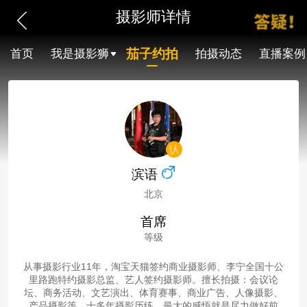
摄影师详情
茄子约拍
首页
我是摄影狮
拍摄动态
直播案例
滨语
北京
首席
等级
从事摄影行业11年，淘宝天猫签约商业摄影师、李宁全国十公
里路跑特约摄影总监、艺人签约摄影师。擅长拍摄：会议论
坛、商务活动、文艺演出、体育赛事、商业广告、人像摄影、
产品摄影等。十多年摄影历练，最大的感悟就是尽力做好前