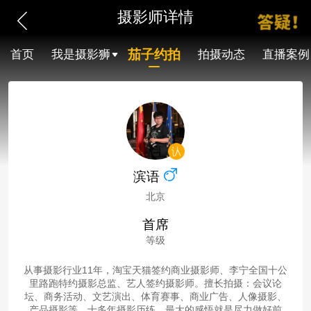
摄影师详情
茄子约拍
首页
我是摄影狮
拍摄动态
直播案例
滨语
北京
首席
等级
从事摄影行业11年，淘宝天猫签约商业摄影师、李宁全国十公
里路跑特约摄影总监、艺人签约摄影师。擅长拍摄：会议论
坛、商务活动、文艺演出、体育赛事、商业广告、人像摄影、
产品摄影等。十多年摄影历练，最大的感悟就是尽力做好前