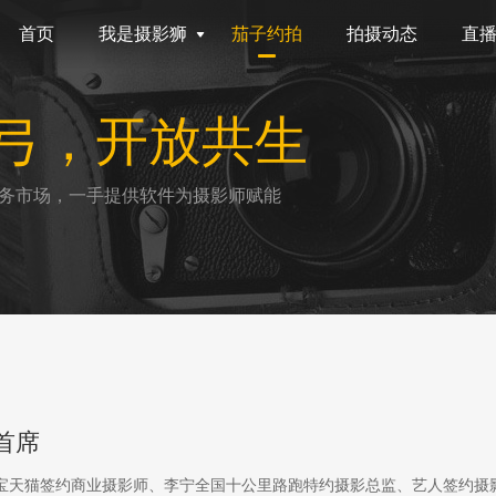
首页
我是摄影狮
茄子约拍
拍摄动态
直
弓，开放共生
务市场，一手提供软件为摄影师赋能
首席
淘宝天猫签约商业摄影师、李宁全国十公里路跑特约摄影总监、艺人签约摄