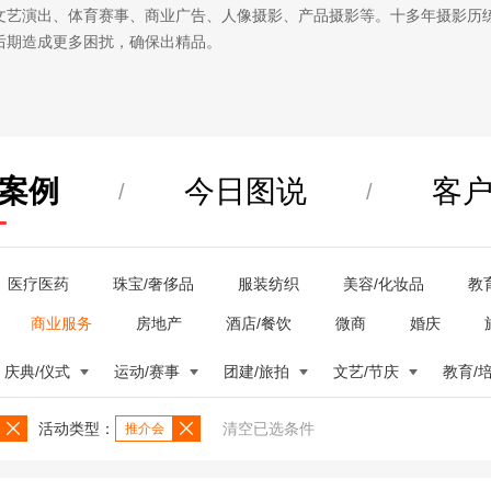
文艺演出、体育赛事、商业广告、人像摄影、产品摄影等。十多年摄影历
后期造成更多困扰，确保出精品。
案例
今日图说
客
/
/
医疗医药
珠宝/奢侈品
服装纺织
美容/化妆品
教
商业服务
房地产
酒店/餐饮
微商
婚庆
庆典/仪式
运动/赛事
团建/旅拍
文艺/节庆
教育/
活动类型：
清空已选条件
推介会