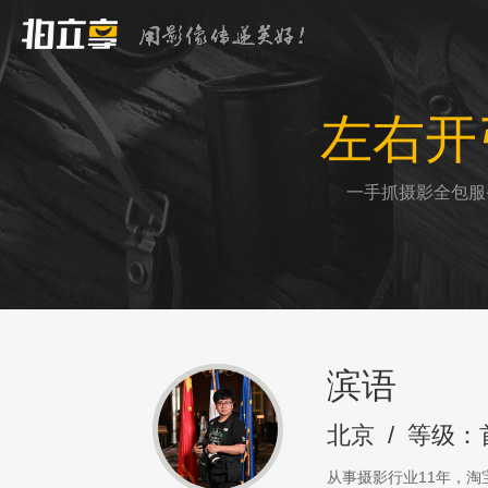
左右开
一手抓摄影全包服
滨语
北京
/
等级：
从事摄影行业11年，