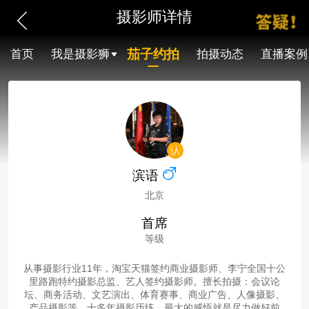
摄影师详情
茄子约拍
首页
我是摄影狮
拍摄动态
直播案例
滨语
北京
首席
等级
从事摄影行业11年，淘宝天猫签约商业摄影师、李宁全国十公
里路跑特约摄影总监、艺人签约摄影师。擅长拍摄：会议论
坛、商务活动、文艺演出、体育赛事、商业广告、人像摄影、
产品摄影等。十多年摄影历练，最大的感悟就是尽力做好前