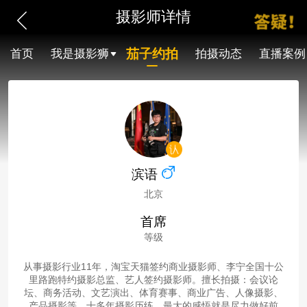
摄影师详情
茄子约拍
首页
我是摄影狮
拍摄动态
直播案例
滨语
北京
首席
等级
从事摄影行业11年，淘宝天猫签约商业摄影师、李宁全国十公
里路跑特约摄影总监、艺人签约摄影师。擅长拍摄：会议论
坛、商务活动、文艺演出、体育赛事、商业广告、人像摄影、
产品摄影等。十多年摄影历练，最大的感悟就是尽力做好前