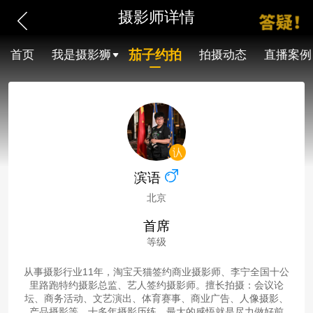
摄影师详情
茄子约拍
首页
我是摄影狮
拍摄动态
直播案例
滨语
北京
首席
等级
从事摄影行业11年，淘宝天猫签约商业摄影师、李宁全国十公
里路跑特约摄影总监、艺人签约摄影师。擅长拍摄：会议论
坛、商务活动、文艺演出、体育赛事、商业广告、人像摄影、
产品摄影等。十多年摄影历练，最大的感悟就是尽力做好前