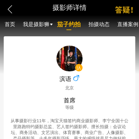
摄影师详情
茄子约拍
首页
我是摄影狮
拍摄动态
直播案例
滨语
北京
首席
等级
从事摄影行业11年，淘宝天猫签约商业摄影师、李宁全国十公
里路跑特约摄影总监、艺人签约摄影师。擅长拍摄：会议论
坛、商务活动、文艺演出、体育赛事、商业广告、人像摄影、
产品摄影等。十多年摄影历练，最大的感悟就是尽力做好前