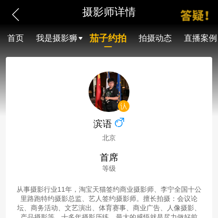
摄影师详情
茄子约拍
首页
我是摄影狮
拍摄动态
直播案例
滨语
北京
首席
等级
从事摄影行业11年，淘宝天猫签约商业摄影师、李宁全国十公
里路跑特约摄影总监、艺人签约摄影师。擅长拍摄：会议论
坛、商务活动、文艺演出、体育赛事、商业广告、人像摄影、
产品摄影等。十多年摄影历练，最大的感悟就是尽力做好前