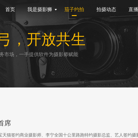
首页
我是摄影狮
茄子约拍
拍摄动态
直
弓，开放共生
务市场，一手提供软件为摄影师赋能
首席
淘宝天猫签约商业摄影师、李宁全国十公里路跑特约摄影总监、艺人签约摄