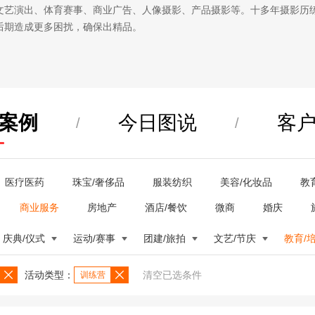
文艺演出、体育赛事、商业广告、人像摄影、产品摄影等。十多年摄影历
后期造成更多困扰，确保出精品。
案例
今日图说
客
/
/
医疗医药
珠宝/奢侈品
服装纺织
美容/化妆品
教
商业服务
房地产
酒店/餐饮
微商
婚庆
庆典/仪式
运动/赛事
团建/旅拍
文艺/节庆
教育/
活动类型：
清空已选条件
训练营