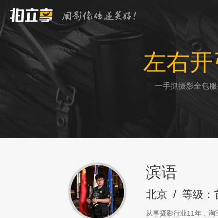
左右开
一手抓摄影全包服
滨语
北京
/
等级：
从事摄影行业11年，