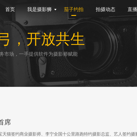
首页
我是摄影狮
茄子约拍
拍摄动态
直
弓，开放共生
务市场，一手提供软件为摄影师赋能
首席
淘宝天猫签约商业摄影师、李宁全国十公里路跑特约摄影总监、艺人签约摄