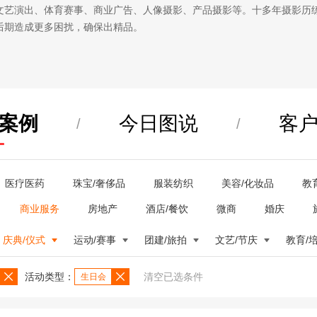
文艺演出、体育赛事、商业广告、人像摄影、产品摄影等。十多年摄影历
后期造成更多困扰，确保出精品。
案例
今日图说
客
/
/
医疗医药
珠宝/奢侈品
服装纺织
美容/化妆品
教
商业服务
房地产
酒店/餐饮
微商
婚庆
庆典/仪式
运动/赛事
团建/旅拍
文艺/节庆
教育/
活动类型：
清空已选条件
生日会