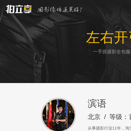
左右开
一手抓摄影全包服
滨语
北京
/
等级：
从事摄影行业11年，