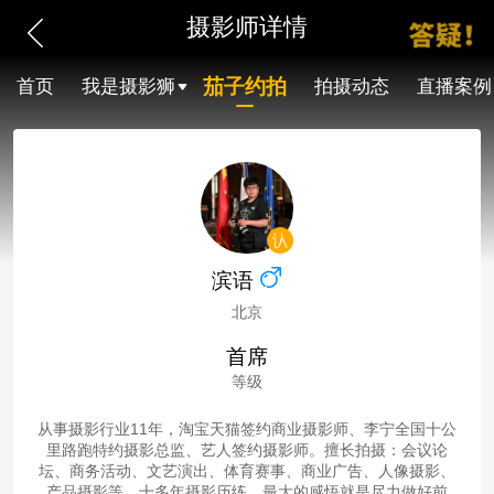
摄影师详情
茄子约拍
首页
我是摄影狮
拍摄动态
直播案例
滨语
北京
首席
等级
从事摄影行业11年，淘宝天猫签约商业摄影师、李宁全国十公
里路跑特约摄影总监、艺人签约摄影师。擅长拍摄：会议论
坛、商务活动、文艺演出、体育赛事、商业广告、人像摄影、
产品摄影等。十多年摄影历练，最大的感悟就是尽力做好前