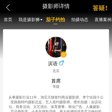
摄影师详情
茄子约拍
首页
我是摄影狮
拍摄动态
直播案例
滨语
北京
首席
等级
从事摄影行业11年，淘宝天猫签约商业摄影师、李宁全国十公
里路跑特约摄影总监、艺人签约摄影师。擅长拍摄：会议论
坛、商务活动、文艺演出、体育赛事、商业广告、人像摄影、
产品摄影等。十多年摄影历练，最大的感悟就是尽力做好前