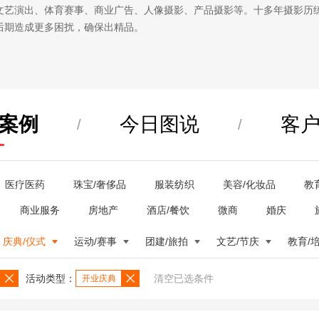
文艺演出、体育赛事、商业广告、人像摄影、产品摄影等。十多年摄影历
后期造成更多困扰，确保出精品。
案例
今日图说
客
/
/
医疗医药
珠宝/奢侈品
服装纺织
美容/化妆品
教
商业服务
房地产
酒店/餐饮
微商
婚庆
庆典/仪式
运动/赛事
团建/旅拍
文艺/节庆
教育/
活动类型：
清空已选条件
开业庆典