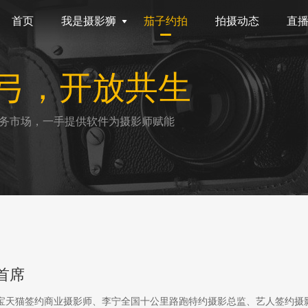
首页
我是摄影狮
茄子约拍
拍摄动态
直
弓，开放共生
务市场，一手提供软件为摄影师赋能
首席
淘宝天猫签约商业摄影师、李宁全国十公里路跑特约摄影总监、艺人签约摄