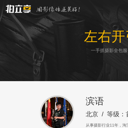
左右开
一手抓摄影全包服
滨语
北京
/
等级：
从事摄影行业11年，