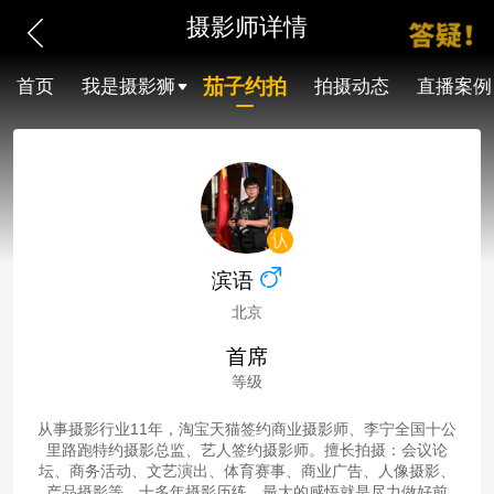
摄影师详情
茄子约拍
首页
我是摄影狮
拍摄动态
直播案例
滨语
北京
首席
等级
从事摄影行业11年，淘宝天猫签约商业摄影师、李宁全国十公
里路跑特约摄影总监、艺人签约摄影师。擅长拍摄：会议论
坛、商务活动、文艺演出、体育赛事、商业广告、人像摄影、
产品摄影等。十多年摄影历练，最大的感悟就是尽力做好前