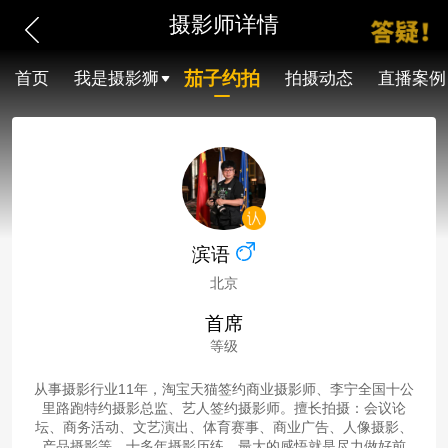
摄影师详情
茄子约拍
首页
我是摄影狮
拍摄动态
直播案例
滨语
北京
首席
等级
从事摄影行业11年，淘宝天猫签约商业摄影师、李宁全国十公
里路跑特约摄影总监、艺人签约摄影师。擅长拍摄：会议论
坛、商务活动、文艺演出、体育赛事、商业广告、人像摄影、
产品摄影等。十多年摄影历练，最大的感悟就是尽力做好前