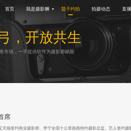
首页
我是摄影狮
茄子约拍
拍摄动态
直
弓，开放共生
务市场，一手提供软件为摄影师赋能
首席
淘宝天猫签约商业摄影师、李宁全国十公里路跑特约摄影总监、艺人签约摄