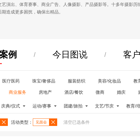
文艺演出、体育赛事、商业广告、人像摄影、产品摄影等。十多年摄影历
后期造成更多困扰，确保出精品。
案例
今日图说
客
/
/
医疗医药
珠宝/奢侈品
服装纺织
美容/化妆品
教
商业服务
房地产
酒店/餐饮
微商
婚庆
庆典/仪式
运动/赛事
团建/旅拍
文艺/节庆
教育/
活动类型：
清空已选条件
见面会