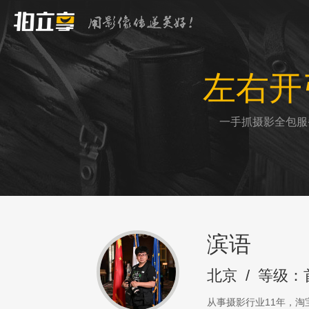
左右开
一手抓摄影全包服
滨语
北京
/
等级：
从事摄影行业11年，