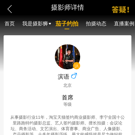
摄影师详情
茄子约拍
首页
我是摄影狮
拍摄动态
直播案例
滨语
北京
首席
等级
从事摄影行业11年，淘宝天猫签约商业摄影师、李宁全国十公
里路跑特约摄影总监、艺人签约摄影师。擅长拍摄：会议论
坛、商务活动、文艺演出、体育赛事、商业广告、人像摄影、
产品摄影等。十多年摄影历练，最大的感悟就是尽力做好前