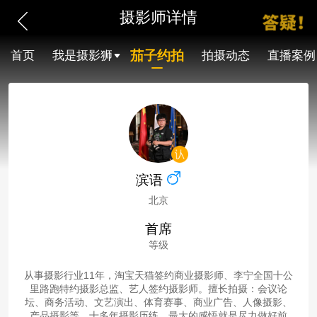
摄影师详情
茄子约拍
首页
我是摄影狮
拍摄动态
直播案例
滨语
北京
首席
等级
从事摄影行业11年，淘宝天猫签约商业摄影师、李宁全国十公
里路跑特约摄影总监、艺人签约摄影师。擅长拍摄：会议论
坛、商务活动、文艺演出、体育赛事、商业广告、人像摄影、
产品摄影等。十多年摄影历练，最大的感悟就是尽力做好前