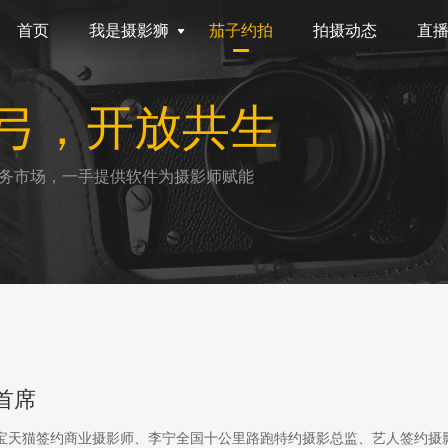
首页
我是摄影狮
茄子约拍
拍摄动态
直
弓，开放共生
务市场，一手提供软件为摄影师赋能
首席
淘宝天猫签约商业摄影师、李宁全国十公里路跑特约摄影总监、艺人签约摄