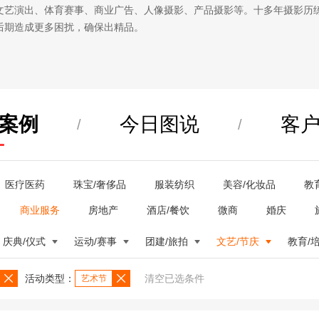
文艺演出、体育赛事、商业广告、人像摄影、产品摄影等。十多年摄影历
后期造成更多困扰，确保出精品。
案例
今日图说
客
/
/
医疗医药
珠宝/奢侈品
服装纺织
美容/化妆品
教
商业服务
房地产
酒店/餐饮
微商
婚庆
庆典/仪式
运动/赛事
团建/旅拍
文艺/节庆
教育/
活动类型：
清空已选条件
艺术节