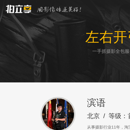
左右开
一手抓摄影全包服
滨语
北京
/
等级：
从事摄影行业11年，