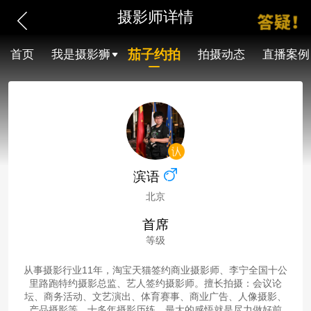
摄影师详情
茄子约拍
首页
我是摄影狮
拍摄动态
直播案例
滨语
北京
首席
等级
从事摄影行业11年，淘宝天猫签约商业摄影师、李宁全国十公
里路跑特约摄影总监、艺人签约摄影师。擅长拍摄：会议论
坛、商务活动、文艺演出、体育赛事、商业广告、人像摄影、
产品摄影等。十多年摄影历练，最大的感悟就是尽力做好前