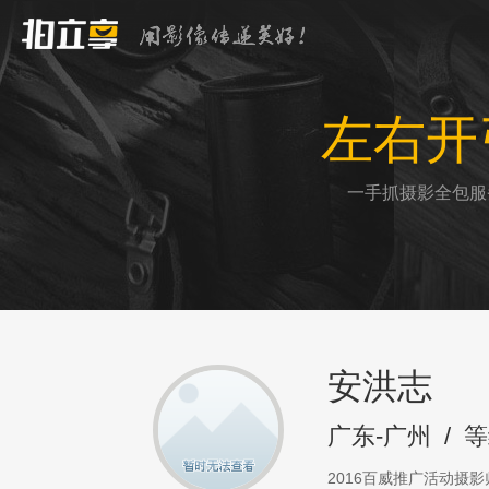
左右开
一手抓摄影全包服
安洪志
广东-广州
/
等
2016百威推广活动摄