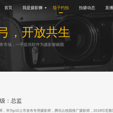
首页
我是摄影狮
茄子约拍
拍摄动态
直
弓，开放共生
务市场，一手提供软件为摄影师赋能
级：总监
影师，华为p10上市发布专用摄影师，腾讯云校园推广摄影师，2018印尼