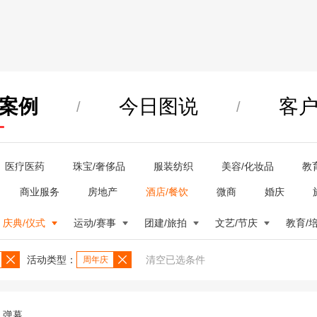
案例
今日图说
客
/
/
医疗医药
珠宝/奢侈品
服装纺织
美容/化妆品
教
商业服务
房地产
酒店/餐饮
微商
婚庆
庆典/仪式
运动/赛事
团建/旅拍
文艺/节庆
教育/
活动类型：
清空已选条件
周年庆
弹幕