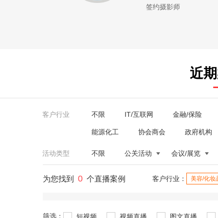
签约摄影师
近期
客户行业
不限
IT/互联网
金融/保险
能源化工
协会商会
政府机构
活动类型
不限
公关活动
会议/展览
0
为您找到
个直播案例
客户行业：
美容/化妆
筛选：
短视频
视频直播
图文直播