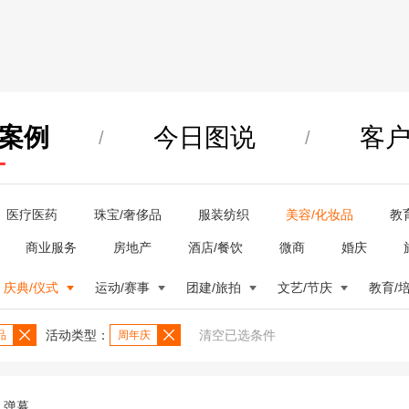
案例
今日图说
客
/
/
医疗医药
珠宝/奢侈品
服装纺织
美容/化妆品
教
商业服务
房地产
酒店/餐饮
微商
婚庆
庆典/仪式
运动/赛事
团建/旅拍
文艺/节庆
教育/
活动类型：
清空已选条件
品
周年庆
弹幕