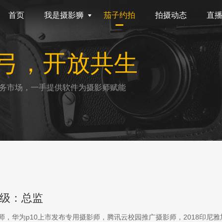
首页
我是摄影狮
茄子约拍
拍摄动态
直
弓，开放共生
务市场，一手提供软件为摄影师赋能
级：总监
影师，华为p10上市发布专用摄影师，腾讯云校园推广摄影师，2018印尼