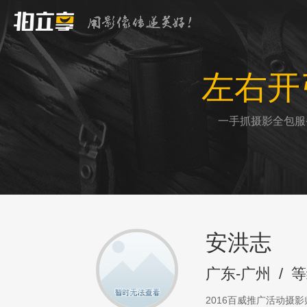
左右开
一手抓摄影全包服
安洪志
广东-广州
/
等
2016百威推广活动摄